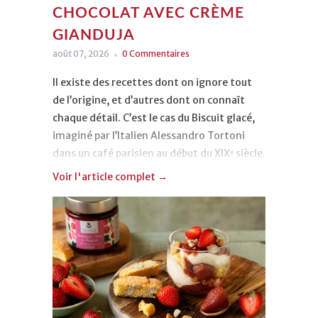
CHOCOLAT AVEC CRÈME
GIANDUJA
août 07, 2026
0 Commentaires
Il existe des recettes dont on ignore tout
de l’origine, et d’autres dont on connaît
chaque détail. C’est le cas du Biscuit glacé,
imaginé par l’Italien Alessandro Tortoni
dans un café parisien au début du XIXᵉ siècle.
Voir l'article complet →
Aucun mystère, donc, mais énormément de
gourmandise et une renommée bien
méritée pour ce dessert rafraîchissant que
nous vous proposons aujourd’hui avec une
glace au chocolat, de la crème gianduja et
des brisures de noisettes torréfiées. Il vous
fera revivre les après-midis d'été les plus