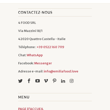
possède une âme à la fois aristocratique et
populaire. On le retrouve aussi bien dans les
CONTACTEZ-NOUS
restaurants gastronomiques que dans les
4 FOOD SRL
trattorias au charme le plus rustique. Il
appartient à tout le monde, et tout le
Via Mazzini 18/1
monde l’aime. Tout comme nous, qui avons
42020 Quattro Castella - Italie
hâte de découvrir votre risotto !
Téléphone :
+39 0522 160 7119
Chat:
WhatsApp
Facebook:
Messenger
Adresse e-mail:
info@emiliafood.love
MENU
PAGE D’ACCUEIL