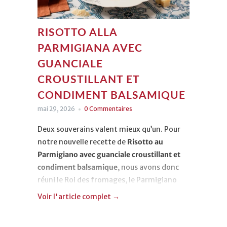
RISOTTO ALLA
PARMIGIANA AVEC
GUANCIALE
CROUSTILLANT ET
CONDIMENT BALSAMIQUE
mai 29, 2026
0 Commentaires
Deux souverains valent mieux qu’un. Pour
notre nouvelle recette de
Risotto au
Parmigiano avec guanciale croustillant et
condiment balsamique
, nous avons donc
réuni le Roi des fromages, le Parmigiano
Reggiano, et le Roi des riz, le Carnaroli.
Voir l'article complet →
Mais l’histoire de ce plat n’a rien
d’exclusivement noble, car le risotto