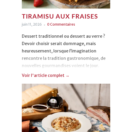
insouciants.
TIRAMISU AUX FRAISES
juin 11, 2026
0 Commentaires
Dessert traditionnel ou dessert au verre ?
Devoir choisir serait dommage, mais
heureusement, lorsque l’imagination
rencontre la tradition gastronomique, de
nouvelles gourmandises voient le jour.
Voir l'article complet →
Aujourd’hui, nous vous proposons un
délicieux
Tiramisu aux fraises
. Léger, coloré
et irrésistible, il est d’une grande simplicité
à réaliser tout en offrant un magnifique
effet visuel.