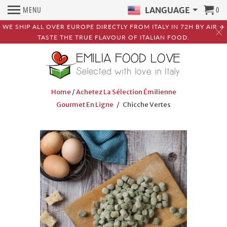
MENU
0
LANGUAGE
WE SHIP ALL OVER EUROPE DIRECTLY FROM ITALY IN 72H BY AIR ✈️
TASTE THE TRUE FLAVOUR OF ITALIAN FOOD.
Home
/
Achetez La Sélection Émilienne
Gourmet En Ligne
/ Chicche Vertes