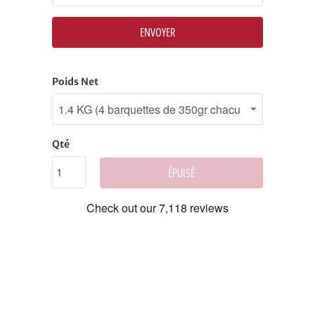
product
is
available:
Poids Net
Qté
ÉPUISÉ