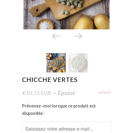
CHICCHE VERTES
Livraison
€30.33 EUR
– Épuisé
Notify
Prévenez-moi lorsque ce produit est
me
disponible :
when
this