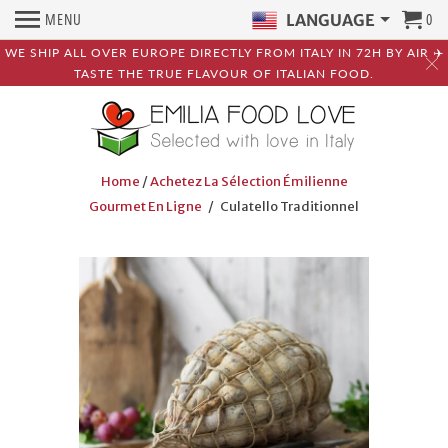
MENU
0
LANGUAGE
WE SHIP ALL OVER EUROPE DIRECTLY FROM ITALY IN 72H BY AIR ✈️
TASTE THE TRUE FLAVOUR OF ITALIAN FOOD.
Home
/
Achetez La Sélection Émilienne
Gourmet En Ligne
/ Culatello Traditionnel